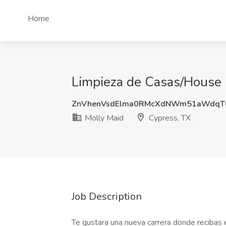
Home
Limpieza de Casas/House C
ZnVhenVsdElma0RMcXdNWm51aWdqT
Molly Maid
Cypress, TX
Job Description
Te gustara una nueva carrera donde recibas 